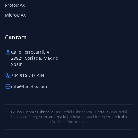
ProtoMAX
MicroMAX
Contact
Calle Ferrocarril, 4
28821 Coslada, Madrid
Spain
+34 916 742 434
info@lucohe.com
Grupo Lucohe:
Lubricalia
(Industrial Lubricants)
·
Cortalia
(Industrial
Subcontracting)
·
Herramentalia
(Industrial Machinery)
·
Agenticalia
(Artificial Intelligence)