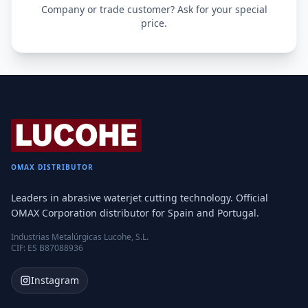
Company or trade customer? Ask for your special
price.
OMAX DISTRIBUTOR
Leaders in abrasive waterjet cutting technology. Official
OMAX Corporation distributor for Spain and Portugal.
Industrias Metalúrgicas Lucohe, S.L.
CIF: ES B87088936
Instagram